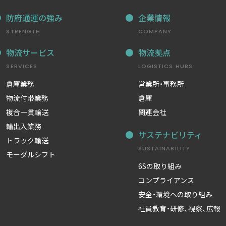
防府通運の強み
企業情報
STRENGTH
COMPANY
物流サービス
物流拠点
SERVICES
LOGISTICS HUBS
倉庫業務
営業所・事務所
物流付帯業務
倉庫
複合一貫輸送
関連会社
輸出入業務
サステナビリティ
トラック輸送
SUSTAINABILITY
モーダルシフト
6Sの取り組み
コンプライアンス
安全・環境への取り組み
社員教育・研修、視察、広報