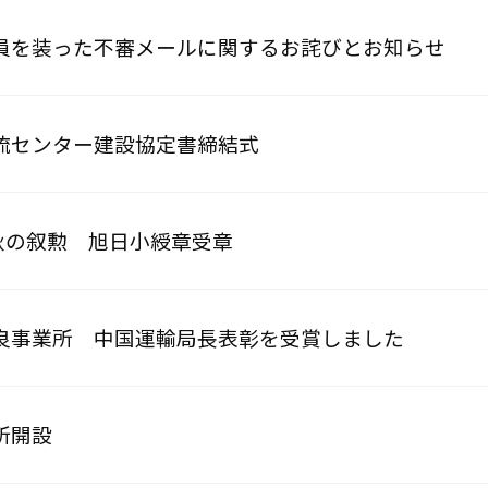
員を装った不審メールに関するお詫びとお知らせ
流センター建設協定書締結式
 秋の叙勲 旭日小綬章受章
良事業所 中国運輸局長表彰を受賞しました
所開設