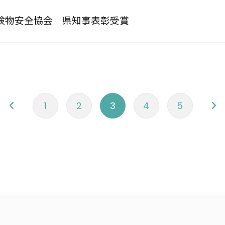
険物安全協会 県知事表彰受賞
投
1
2
3
4
5
稿
ナ
ビ
ゲ
ー
シ