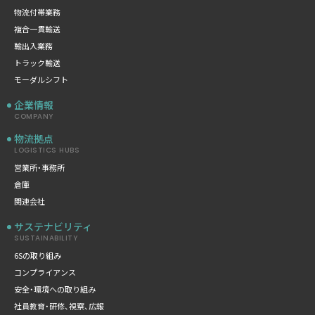
物流付帯業務
複合一貫輸送
輸出入業務
トラック輸送
モーダルシフト
企業情報
COMPANY
物流拠点
LOGISTICS HUBS
営業所・事務所
倉庫
関連会社
サステナビリティ
SUSTAINABILITY
6Sの取り組み
コンプライアンス
安全・環境への取り組み
社員教育・研修、視察、広報